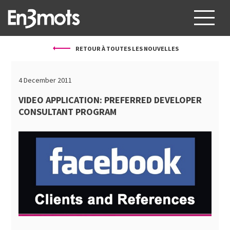
RETOUR À TOUTES LES NOUVELLES
À PROPOS
SERVICES
4 December 2011
PROJETS
VIDEO APPLICATION: PREFERRED DEVELOPER
CONSULTANT PROGRAM
CLIENTS
BLOG
CONTACT
FR
EN