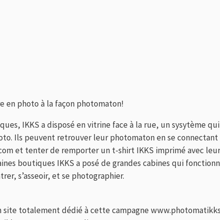
dre en photo à la façon photomaton!
ques, IKKS a disposé en vitrine face à la rue, un sysytème q
oto. Ils peuvent retrouver leur photomaton en se connectant
.com
et tenter de remporter un t-shirt IKKS imprimé avec leu
taines boutiques IKKS a posé de grandes cabines qui fonction
rer, s’asseoir, et se photographier.
n site totalement dédié à cette campagne
www.photomatikk