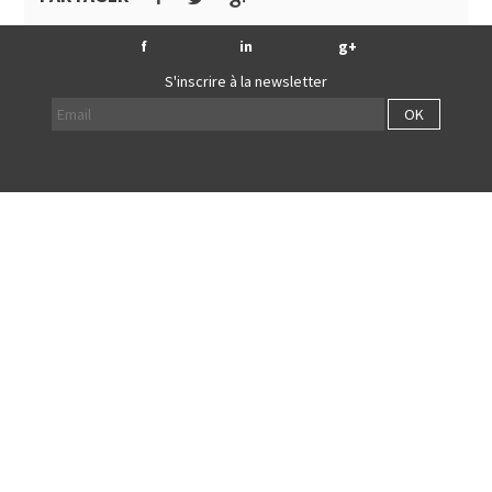
f
in
g+
S'inscrire à la newsletter
OK