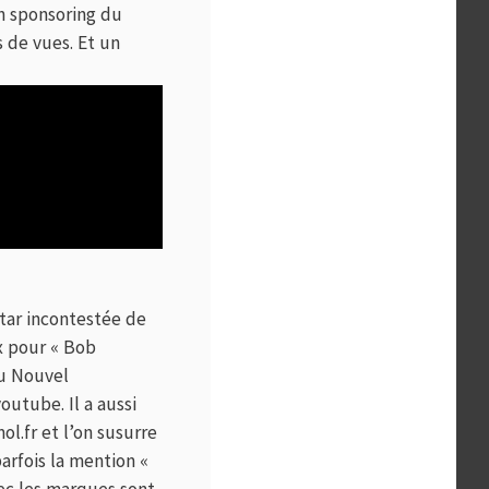
n sponsoring du
s de vues. Et un
Star incontestée de
ix pour « Bob
du Nouvel
utube. Il a aussi
l.fr et l’on susurre
arfois la mention «
vec les marques sont