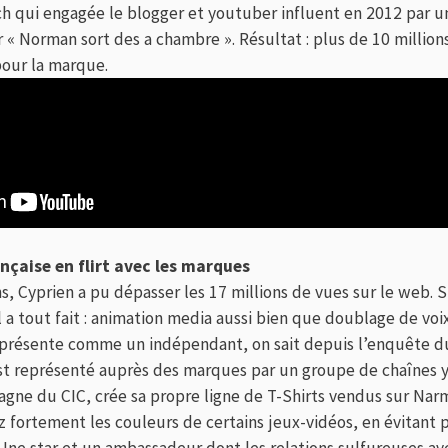
ch qui engagée le blogger et youtuber influent en 2012 par u
 « Norman sort des a chambre ». Résultat : plus de 10 million
our la marque.
ançaise en flirt avec les marques
s, Cyprien a pu dépasser les 17 millions de vues sur le web. 
l a tout fait : animation media aussi bien que doublage de vo
 se présente comme un indépendant, on sait depuis l’enquête 
st représenté auprès des marques par un groupe de chaînes yo
ne du CIC, crée sa propre ligne de T-Shirts vendus sur Narmo
z fortement les couleurs de certains jeux-vidéos, en évitant p
. Une star et un ambassadeur dont les relations sulfureuses a