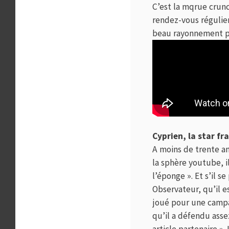
C’est la mqrue crun
rendez-vous régulier
beau rayonnement p
Cyprien, la star fr
A moins de trente an
la sphère youtube, i
l’éponge ». Et s’il
Observateur, qu’il e
joué pour une campag
qu’il a défendu asse
article partenaire »