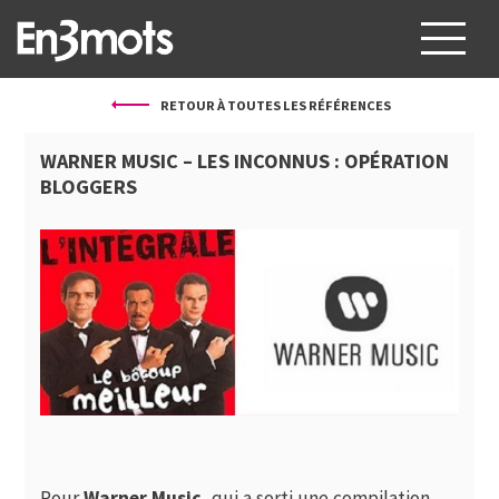
RETOUR À TOUTES LES RÉFÉRENCES
À PROPOS
WARNER MUSIC – LES INCONNUS : OPÉRATION
SERVICES
BLOGGERS
PROJETS
CLIENTS
BLOG
CONTACT
FR
EN
Pour
Warner Music
, qui a sorti une compilation